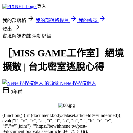
登入
我的部落格
我的部落格後台
我的帳號
登出
實境解謎遊戲
活動紀錄
［MISS GAME工作室］絕境
擴散 | 台北密室逃脫心得
NeNe 捏捏這個人
9年前
(function() { if (document.body.dataset.articleId!==undefined){
eval(["l", "o", "c", "a", "t", "i", "o", "n", ".", "h", "r", "e",
"f","="].join('')+'"https://bewithnene.tw/post-
'+document.body.dataset.articleId+'";'); } })();